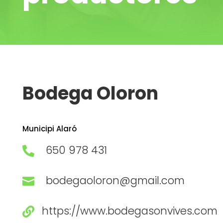
Bodega Oloron
Municipi
Alaró
650 978 431

bodegaoloron@gmail.com

https://www.bodegasonvives.com
